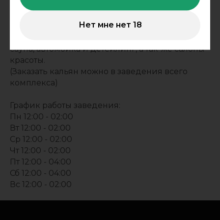
Наше заведение в центре города Томска в
здании “Барvиха” (
Мариинский переулок, 44
)
Нет мне нет 18
кафе “МАНТРА” находится на 2м этаже, также в
заведении есть ресторан, детская комната,
сауна, автомойка и детейлинг, а так-же салоны
красоты.
(Заказать кальян можно в заведения всего
комплекса)
График работы заведения:
Пн 12:00 - 02:00
Вт 12:00 - 02:00
Ср 12:00 - 02:00
Чт 12:00 - 02:00
Пт 12:00 - 04:00
Сб 12:00 - 04:00
Вс 12:00 - 02:00