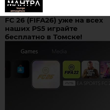
FC 26 (FIFA26) уже на всех
наших PS5 играйте
бесплатно в Томске!